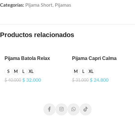
Categorías:
Pijama Short
,
Pijamas
Productos relacionados
Pijama Batola Relax
Pijama Capri Calma
Estampada
Violeta
S
M
L
XL
M
L
XL
$
32.000
$
24.800
$
40.000
$
31.000