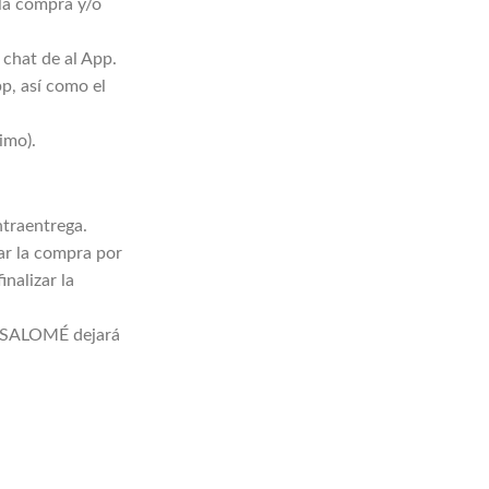
la compra y/o
chat de al App.
, así como el
imo).
ntraentrega.
zar la compra por
nalizar la
 y SALOMÉ dejará