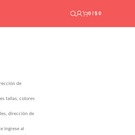
0
/
$
0
irección de
 tallas, colores
es, dirección de
 ingrese al