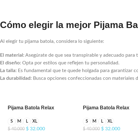
Cómo elegir la mejor Pijama Bat
Al elegir tu pijama batola, considera lo siguiente:
El material:
Asegúrate de que sea transpirable y adecuado para t
El diseño:
Opta por estilos que reflejen tu personalidad.
La talla:
Es fundamental que te quede holgada para garantizar 
La durabilidad:
Busca opciones confeccionadas con materiales d
Pijama Batola Relax
Pijama Batola Relax
Aplique
Aplique Gato
S
M
L
XL
S
M
L
XL
$
32.000
$
32.000
$
40.000
$
40.000