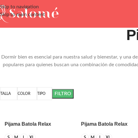
Skip to navigation
Skip to main content
P
Dormir bien es esencial para nuestra salud y bienestar, y una d
populares para quienes buscan una combinación de comodidad, f
FILTRO
TALLA
COLOR
TIPO
Pijama Batola Relax
Pijama Batola Relax
Aplique
Aplique Gato
S
M
L
XL
S
M
L
XL