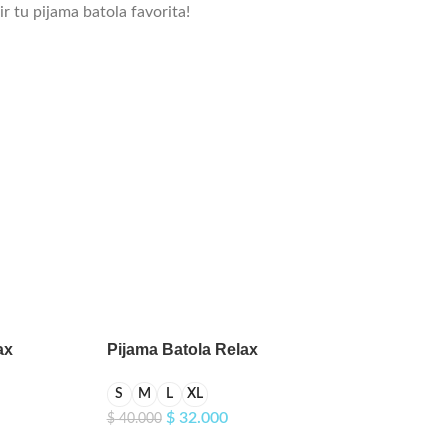
r tu pijama batola favorita!
ax
Pijama Batola Relax
Estampada
S
M
L
XL
$
32.000
$
40.000