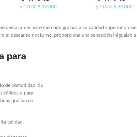
$
32.000
$
32.000
$
40.000
$
40.000
omé destacan en este mercado gracias a su calidad superior y dis
ra el descanso nocturno, proporciona una sensación inigualable a
a para
olo de comodidad. Su
as cálidos o para
sticas que hacen
lta calidad.