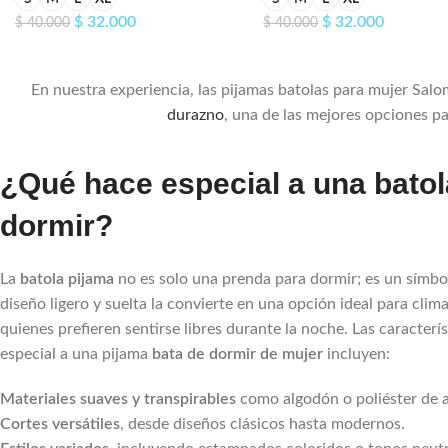
$
32.000
$
32.000
$
40.000
$
40.000
En nuestra experiencia, las pijamas batolas para mujer Sal
durazno
, una de las mejores opciones pa
¿Qué hace especial a una batol
dormir?
La
batola pijama
no es solo una prenda para dormir; es un símb
diseño ligero y suelta la convierte en una opción ideal para clim
quienes prefieren sentirse libres durante la noche. Las caracterí
especial a una pijama
bata de dormir de mujer
incluyen:
Materiales suaves y transpirables
como algodón o poliéster de a
Cortes versátiles
, desde diseños clásicos hasta modernos.