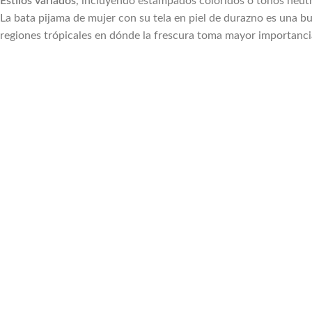
Estilos variados
, incluyendo estampados coloridos o tonos neutr
La bata pijama de mujer con su tela en piel de durazno es una b
regiones trópicales en dónde la frescura toma mayor importanci