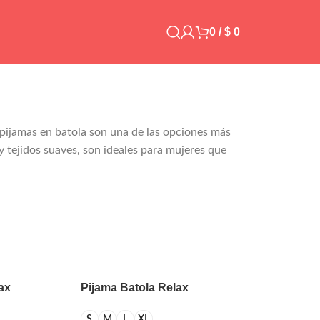
0
/
$
0
s pijamas en batola son una de las opciones más
 tejidos suaves, son ideales para mujeres que
ax
Pijama Batola Relax
Estampada
S
M
L
XL