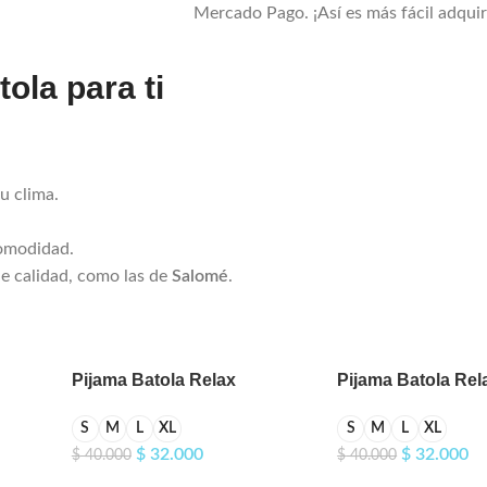
Mercado Pago. ¡Así es más fácil adquiri
ola para ti
u clima.
comodidad.
e calidad, como las de
Salomé
.
Pijama Batola Relax
Pijama Batola Rel
Aplique Oveja
Aplique Oso
S
M
L
XL
S
M
L
XL
$
32.000
$
32.000
$
40.000
$
40.000