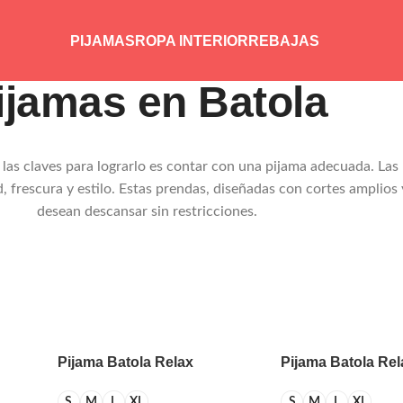
PIJAMAS
ROPA INTERIOR
REBAJAS
ijamas en Batola
e las claves para lograrlo es contar con una pijama adecuada. La
rescura y estilo. Estas prendas, diseñadas con cortes amplios y
desean descansar sin restricciones.
Pijama Batola Relax
Pijama Batola Rel
Aplique Oveja
Aplique Oso
S
M
L
XL
S
M
L
XL