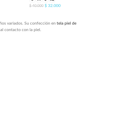
$
32.000
$
40.000
eños variados. Su confección en
tela piel de
l contacto con la piel.