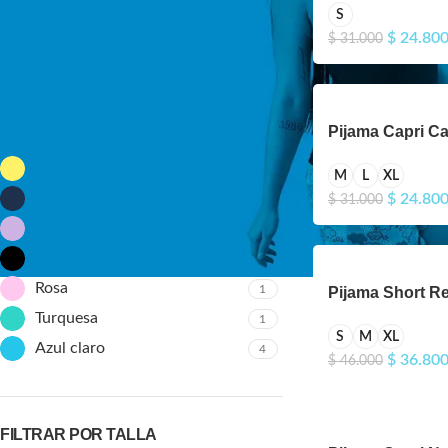
S
$
24.80
$
31.000
FILTRAR
FILTRAR POR COLOR
Pijama Capri C
Amarillo
5
M
L
XL
Azul Oscuro
$
24.80
$
31.000
1
Morado Claro
4
Negro
4
Rosa
1
Pijama Short R
Turquesa
1
S
M
XL
Azul claro
4
$
36.80
$
46.000
FILTRAR POR TALLA