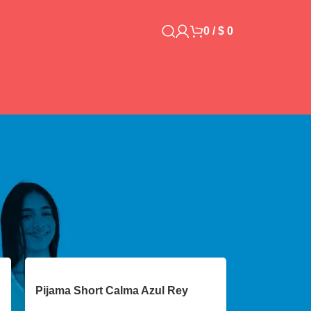
0
/
$
0
Pijama Short Calma Azul Rey