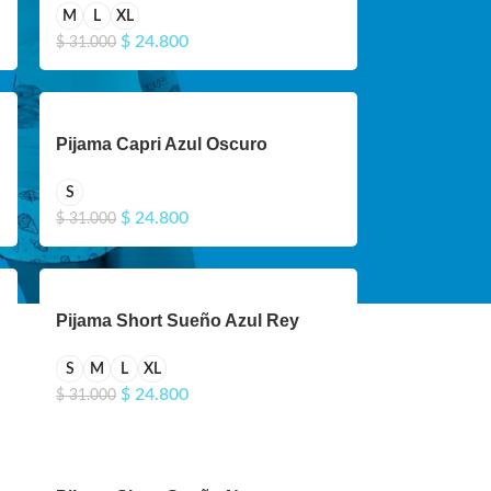
M
L
XL
$
24.800
$
31.000
Pijama Capri Azul Oscuro
S
$
24.800
$
31.000
Pijama Short Sueño Azul Rey
S
M
L
XL
$
24.800
$
31.000