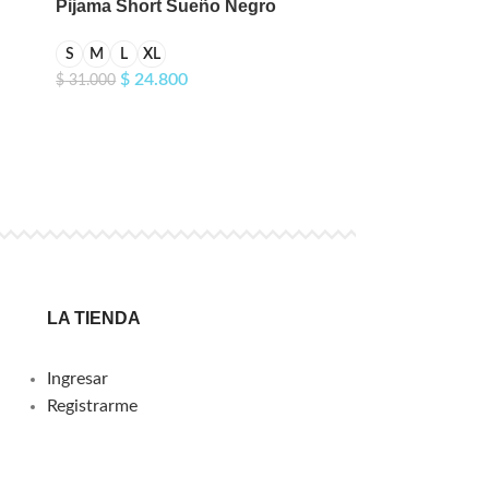
Pijama Short Sueño Negro
S
M
L
XL
$
24.800
$
31.000
LA TIENDA
Ingresar
Registrarme