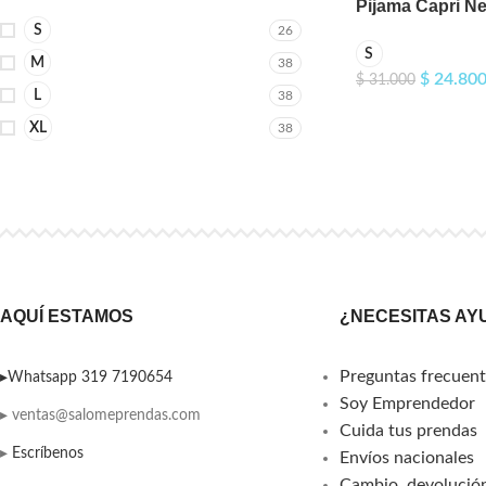
Pijama Capri N
S
26
S
M
38
$
24.80
$
31.000
L
38
XL
38
AQUÍ ESTAMOS
¿NECESITAS AY
Preguntas frecuent
▸Whatsapp 319 7190654
Soy Emprendedor
▸ ventas@salomeprendas.com
Cuida tus prendas
▸
Escríbenos
Envíos nacionales
Cambio, devolución