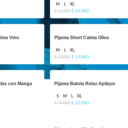
M
L
XL
0
$
24.800
$
31.000
alma Vino
Pijama Short Calma Oliva
M
L
XL
0
$
24.800
$
31.000
elax con Manga
Pijama Batola Relax Aplique
S
M
L
XL
0
$
32.000
$
40.000