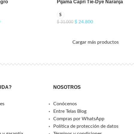
egro
Pijama Capri Tie-Dye Naranja
S
0
$
24.800
$
31.000
Cargar más productos
UDA?
NOSOTROS
es
Conócenos
Entre Telas Blog
Compras por WhatsApp
Política de protección de datos
 y garantía
Términos y condiciones