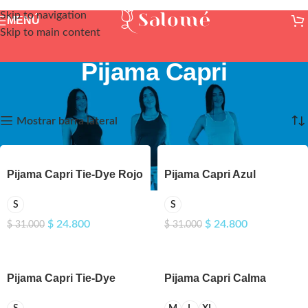
Skip to navigation
MENÚ
Skip to main content
Pijama Capri
Mostrando los 12 resultados
Mostrar barra lateral
Pijama Capri Tie-Dye Rojo
Pijama Capri Azul
S
S
$
24.800
$
24.800
$
31.000
$
31.000
Pijama Capri Tie-Dye
Pijama Capri Calma
Naranja
Guayaba